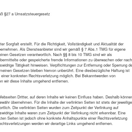
äß §27 a Umsatzsteuergesetz
r Sorgfalt erstellt. Für die Richtigkeit, Vollständigkeit und Aktualität der
bernehmen. Als Diensteanbieter sind wir gemäß § 7 Abs.1 TMG für eigene
einen Gesetzen verantwortlich. Nach §§ 8 bis 10 TMG sind wir als
, übermittelte oder gespeicherte fremde Informationen zu überwachen oder nach
swidrige Tätigkeit hinweisen. Verpflichtungen zur Entfernung oder Sperrung d
meinen Gesetzen bleiben hiervon unberührt. Eine diesbezügliche Haftung ist
s einer konkreten Rechtsverletzung möglich. Bei Bekanntwerden von
n wir diese Inhalte umgehend entfernen.
ebseiten Dritter, auf deren Inhalte wir keinen Einfluss haben. Deshalb könne
ewähr übernehmen. Für die Inhalte der verlinkten Seiten ist stets der jeweilige
ortlich. Die verlinkten Seiten wurden zum Zeitpunkt der Verlinkung auf
widrige Inhalte waren zum Zeitpunkt der Verlinkung nicht erkennbar. Eine
nkten Seiten ist jedoch ohne konkrete Anhaltspunkte einer Rechtsverletzung
chtsverletzungen werden wir derartige Links umgehend entfernen.